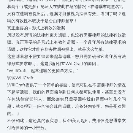
和两个（或更多）见证人在彼此在场的情况下在遗嘱末尾签名
2
。
只有在遗嘱被提出后，遗嘱才能被视为法律有效。看到了吗？遗
嘱的有效性不取决于是否由律师起草！
真正重要的 - 形式上有效的遗嘱
所以没有所谓的法律约束力遗嘱，也没有需要律师的法律有效遗
嘱。真正重要的是形式上有效的遗嘱 - 一个遵守所有法律要求的
遗嘱，这样它才能在您去世后被提出。就是这么简单。
这意味着您不需要律师来起草遗嘱 - 您只需要确保它遵守所有法
律形式要求即可。这是我们创立WillCraft的原因。
“WillCraft - 起草遗嘱的更简单方法。“
试试WillCraft
WillCraft提供了一个简单的界面，使您可以在不需要律师的情况
下起草遗嘱。我们的界面简单到任何人都可以使用 - 甚至是没有
任何法律背景的人。而您确实只需要回答我们界面中的几个问
题，就会得到一份合法合规的遗嘱，准备好您签字。您是受欢迎
的。 :)
不仅如此，这还真的很实惠。从49美元起
6
，费用仅是您通常支
付给律师的一小部分。