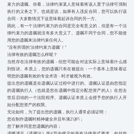
束力的遗嘱。你看，法律约束某人意味着将该人置于法律可强制
执行的义务之下。也就是说，如果有人违反合同，您可以执行该
合同 - 大多数情况下这意味着起诉合同的另一方。
因此，有一个法律约束力的合同是完全有意义的，但是有一个法
律约束力的遗嘱就没有多大意义了。遗嘱不同于合同，您不能使
用您的遗嘱来法律约束任何人。
“没有所谓的‘法律约束力遗嘱’！“
法律有效的遗嘱怎么样呢？
当然存在法律有效的遗嘱 - 但您可能会对这实际上意味着什么感
到惊讶。本质上，您的遗嘱只有在被提出 - 一个基本上意味着证
明您的遗嘱有效的专业术语 - 时才被视为有效。
提出您的遗嘱是在遗嘱认证过程中进行的。遗嘱认证是由您指定
的遗嘱执行人（也就是您在遗嘱中指定分配您资产的人）在您去
世后启动的一个法院程序。遗嘱认证本质上会授予您的执行人开
始分配您资产的权限。
无论如何，为了提出您的遗嘱，执行人通常必须证明：
您在制作遗嘱时精神健全并且年满21岁
1
；
您了解并同意您遗嘱的内容；
遗嘱满足《遗嘱法》第6节中规定的所有法律形式要求，包括您