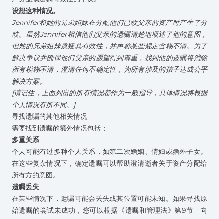
设想这种情况。
Jennifer和她的兄弟姐妹在分配他们已故父亲的资产时产生了分
歧。虽然Jennifer相信他们父亲的遗嘱清楚地概述了他的意图，
但她的兄弟姐妹质疑其有效性，并声称某些规定含糊不清。为了
解决争议并确保他们父亲的愿望得到尊重，找到他的遗嘱将消除
所有模糊不清，澄清任何不确定性，为所有涉及的孩子达成公平
解决方案。
[请记住，上面列出的所有情况都作为一般指导，具体情况将根据
个人情况有所不同。]
寻找遗嘱的其他相关情况
需要找到遗嘱的额外情况包括：
多重关系
个人可能有过多种个人关系，如第二次婚姻、情妇或婚外子女。
在这些复杂情况下，确定遗嘱可以帮助澄清逝者关于资产分配给
所有方的意图。
遗嘱丢失
在某些情况下，遗嘱可能会丢失或其位置可能未知。如果寻找原
始遗嘱的尝试未成功，您可以根据
《遗嘱和管理法》第9节
，向