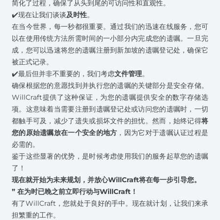
简化了过程，确保了从头到尾的可访问性和直观性。
✔️现在让我们谈谈
及时性
。
在当今世界，每一秒都很重要。通过我们的迅速在线服务，您可
以在使用传统方法所需时间的一小部分内完成您的遗嘱。一旦完
成，您可以迅速将您的遗嘱注册到新加坡的遗嘱登记处，确保它
被正式记录。
✔️最后但并非不重要的，我们考虑
文件管理
。
确保根据您的意愿找到并执行您的遗嘱的关键部分是安全存储。
WillCraft提供了这种保证，为您的遗嘱提供安全的数字存储选
项。这意味着当需要注册到遗嘱登记处或访问您的遗嘱时，一切
都触手可及，减少了遗失或损坏文件的担忧。然而，始终记得
将
您的原始遗嘱放在一个安全的地方
，因为它对于
遗嘱认证过程
是
必需的。
鉴于这些显著的优势，是时候考虑使用我们的服务起草您的遗嘱
了！
现在就开始为未来规划，并放心WillCraft将在每一步引导您。
”
在为时已晚之前立即行动与WillCraft！
有了WillCraft，您就处于良好的手中。现在就计划，让我们来承
担繁重的工作。