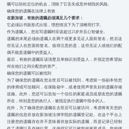
嘱可以轻松定位的机会，消除了它丢失或意外销毁的风险。
确保您的遗嘱在法律上有效
在新加坡，有效的遗嘱必须满足几个要求：
它必须以书面形式出现，理想情况下为了清晰而打字。
作为遗嘱人，您在写遗嘱时应该超过21岁并且心智健全。
遗嘱的末尾必须由遗嘱人在两个或更多见证人面前签名，然后这
些见证人在您面前签名。值得注意的是，这些见证人或他们的配
偶不能是遗嘱中的受益人。
最后，有效的遗嘱应该清楚且单独识别受益人，并指定您希望如
何在他们之间分配您的资产。
确保您的遗嘱可以被找到
为了确保您的遗嘱在您去世后可以被找到，考虑留一份副本给您
的律师或可信顾问，在保险箱中，或者使用声誉良好的遗嘱存储
设施。此外，您还可以告知一个信任的家庭成员或朋友您的遗嘱
所在，特别是您的执行人 - 被指定执行遗嘱中指令的人。
此外，为了确保您的遗嘱在去世后可以被访问，考虑将有关您的
遗嘱的信息存放在
新加坡法律学院的遗嘱登记处
。在这个平台上
注册您的遗嘱存在并不意味着存放实际的遗嘱，而是记录已经制
作了遗嘱以及存储位置。这使得它可以被您的家庭成员、您的律