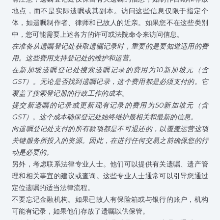
地点，而不是实际遗嘱或其副本。访问这些信息仅限于指定个
体，如遗嘱制作者、律师和已故人的近亲。如果您不在这些类别
中，您可能需要上述各方的许可或法院命令来访问信息。
在准备从遗嘱登记处获取遗嘱记录时，重要的是要知道适用的费
用。这些费用支持登记处的维护和运营。
在新加坡遗嘱登记处搜索遗嘱记录的费用为10新加坡元（含
GST）。无论是否找到遗嘱记录，这个费用都是必须支付的。它
覆盖了搜索登记册的行政工作的成本。
提交新遗嘱的记录或更新现有记录的费用为50新加坡元（含
GST）。这个成本确保登记处始终维护最相关和最新的信息。
向遗嘱登记处支付的所有款项都是不可退还的，以覆盖运营这项
关键服务所投入的资源。因此，在进行任何交易之前确保您的行
动是必要的。
另外，考虑联系
法律专业人士
。他们可以提供有关遗嘱、遗产管
理和相关事宜的建议或查询。这些专业人士通常可以引导您通过
定位遗嘱的适当法律流程。
不要忘记金融机构。如果已故人有保险箱或与银行的账户，机构
可能有记录，如果他们存放了遗嘱以供保管。