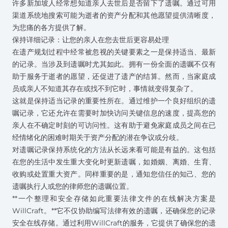
许多新加坡人经常想知道亲人去世后是否留下了遗嘱。通过可用
渠道系统地搜索可能为逝者的资产分配和其他愿望提供清晰度，
为悲痛的各方提供了解。
保持详细记录：让您的亲人在您去世后更容易处理
在
遗产规划过程
中经常被忽视的关键要素之一是保持适当、最新
的记录。当涉及到遗嘱时尤其如此。拥有一份全面的遗嘱不仅有
助于服务于逝者的愿望，还促进了遗产的结算。然而，当家庭成
员或亲人不知道其存在或找不到它时，事情就变得复杂了。
这就是保持适当记录的重要性所在。通过维护一个良好组织的遗
嘱记录，它还允许在需要时加快访问关键信息的速度，提高您的
亲人在不确定时刻的可访问性。这有助于避免家庭成员之间在已
经情绪化的困难时期关于资产分配的潜在争议或分歧。
对遗嘱记录保持系统化的方法从长远来看可能是有益的。这包括
在您的生活中发生重大变化时更新遗嘱，如婚姻、离婚、生育、
收购或处置重大资产。同样重要的是，通知您信任的知己、您的
遗嘱执行人或您的律师您的遗嘱位置。
**一个整理和安全存储如此重要法律文件的在线解决方案是
WillCraft。**它不仅协助编写法律有效的遗嘱，还确保您的记录
安全在线存储。通过利用WillCraft的服务，它提供了确保您的遗