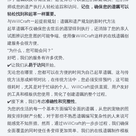
师或
您的遗产执行人
轻松追踪和访问。
记住，确保您的遗嘱可以
轻松找到和起草一样重要。
与WillCraft一起提前规划：遗嘱和遗产规划的新时代方法
起草遗嘱不仅确保您去世后的愿望得到执行，还消除了您的亲人
试图辨识您意图的可能争端。使用像WillCraft这样的在线遗嘱创
建服务会很方便。
“为什么，您可能会问？”
好吧，我们的服务有许多优势。
✔️让我们从
易于访问
开始。
无论您在哪里，您都可以在方便的时间为自己起草遗嘱。这与传
统方法形成鲜明对比，在传统方法中，您必须安排预约，这可能
很耗时，尤其是对于忙碌的个人。WillCraft提供直观、用户友好
的工具和模板供您使用，简化了创建遗嘱的整个过程。
✔️接下来，我们考虑
准确性和完整性
。
为您的生活的每一个基本方面编写全面的遗嘱，从您的宠物的照
顾安排到财产分配，对于那些不熟悉遗嘱编写复杂性的人来说可
能感觉不知所措。然而，通过WillCraft的一步步过程，我们确保
全面覆盖的同时使任务变得更加简单。我们的在线遗嘱制作模板