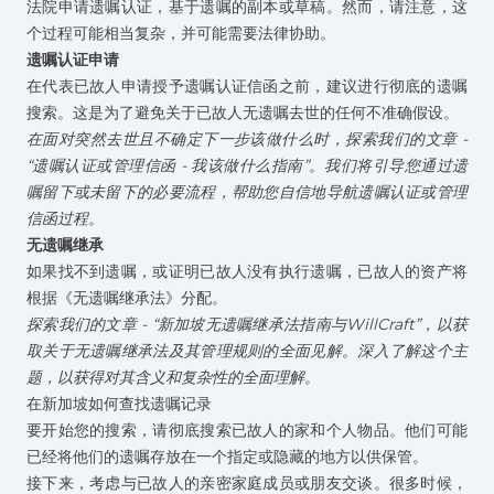
法院申请遗嘱认证，基于遗嘱的副本或草稿。然而，请注意，这
个过程可能相当复杂，并可能需要
法律协助
。
遗嘱认证申请
在代表已故人申请授予遗嘱认证信函之前，建议进行彻底的遗嘱
搜索。这是为了避免关于已故人无遗嘱去世的任何不准确假设。
在面对突然去世且不确定下一步该做什么时，探索我们的文章 -
“遗嘱认证或管理信函 - 我该做什么指南”
。我们将引导您通过遗
嘱留下或未留下的必要流程，帮助您自信地导航遗嘱认证或管理
信函过程。
无遗嘱继承
如果找不到遗嘱，或证明已故人没有执行遗嘱，已故人的资产将
根据
《无遗嘱继承法》
分配。
探索我们的文章 -
“新加坡无遗嘱继承法指南与WillCraft”
，以获
取关于无遗嘱继承法及其管理规则的全面见解。深入了解这个主
题，以获得对其含义和复杂性的全面理解。
在新加坡如何查找遗嘱记录
要开始您的搜索，请彻底搜索已故人的家和个人物品。他们可能
已经将他们的遗嘱存放在一个指定或隐藏的地方以供保管。
接下来，考虑与已故人的亲密家庭成员或朋友交谈。很多时候，