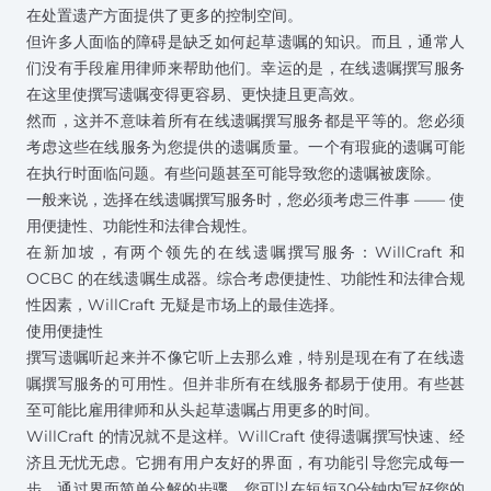
在处置遗产方面提供了更多的控制空间。
但许多人面临的障碍是缺乏如何起草遗嘱的知识。而且，通常人
们没有手段雇用律师来帮助他们。幸运的是，在线遗嘱撰写服务
在这里使撰写遗嘱变得更容易、更快捷且更高效。
然而，这并不意味着所有在线遗嘱撰写服务都是平等的。您必须
考虑这些在线服务为您提供的遗嘱质量。一个有瑕疵的遗嘱可能
在执行时面临问题。有些问题甚至可能导致您的遗嘱被废除。
一般来说，选择在线遗嘱撰写服务时，您必须考虑三件事 —— 使
用便捷性、功能性和法律合规性。
在新加坡，有两个领先的在线遗嘱撰写服务：WillCraft 和
OCBC 的在线遗嘱生成器。综合考虑便捷性、功能性和法律合规
性因素，WillCraft 无疑是市场上的最佳选择。
使用便捷性
撰写遗嘱听起来并不像它听上去那么难，特别是现在有了在线遗
嘱撰写服务的可用性。但并非所有在线服务都易于使用。有些甚
至可能比雇用律师和从头起草遗嘱占用更多的时间。
WillCraft 的情况就不是这样。WillCraft 使得遗嘱撰写快速、经
济且无忧无虑。它拥有用户友好的界面，有功能引导您完成每一
步。通过界面简单分解的步骤，您可以在短短30分钟内写好您的