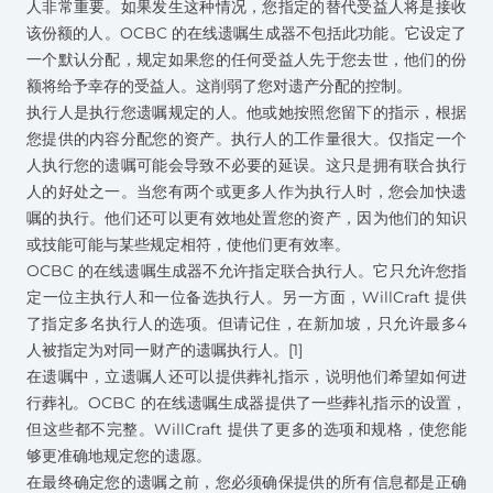
人非常重要。如果发生这种情况，您指定的替代受益人将是接收
该份额的人。OCBC 的在线遗嘱生成器不包括此功能。它设定了
一个默认分配，规定如果您的任何受益人先于您去世，他们的份
额将给予幸存的受益人。这削弱了您对遗产分配的控制。
执行人是执行您遗嘱规定的人。他或她按照您留下的指示，根据
您提供的内容分配您的资产。执行人的工作量很大。仅指定一个
人执行您的遗嘱可能会导致不必要的延误。这只是拥有联合执行
人的好处之一。当您有两个或更多人作为执行人时，您会加快遗
嘱的执行。他们还可以更有效地处置您的资产，因为他们的知识
或技能可能与某些规定相符，使他们更有效率。
OCBC 的在线遗嘱生成器不允许指定联合执行人。它只允许您指
定一位主执行人和一位备选执行人。另一方面，WillCraft 提供
了指定多名执行人的选项。但请记住，在新加坡，只允许最多4
人被指定为对同一财产的遗嘱执行人。[1]
在遗嘱中，立遗嘱人还可以提供葬礼指示，说明他们希望如何进
行葬礼。OCBC 的在线遗嘱生成器提供了一些葬礼指示的设置，
但这些都不完整。WillCraft 提供了更多的选项和规格，使您能
够更准确地规定您的遗愿。
在最终确定您的遗嘱之前，您必须确保提供的所有信息都是正确