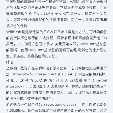
将按照您的遗嘱分配是一个很好的方法。WillCraft的界面会根据
您的愿望自动包含剩余财产条款。它指导您完成整个过程，允许
选择您希望的执行人，为您的子女指定监护人，确定您的受益
人，您甚至可以选择我们的法律服务提供商之一，让律师审查和
见证您的遗嘱。
WillCraft是起草遗嘱的用户友好且负担得起的方法，可以确保您
的资产按照您希望的方式分配。尽管雇用律师可能会花费您500
美元以上，但现在您可以从49美元开始立即在WillCraft起草您
的遗嘱。使用WillCraft起草您的遗嘱可能是规划您的遗产最方
便、最实惠、最容易使用的方法。
结论
当你的一些资产在遗嘱中没有被考虑到，它们将根据无遗嘱继承
法（Intestate Succession Act (Cap. 146)）中规定的规则进行
分配。这种情况被称为“部分无遗嘱继承”（partial
intestacy）。当出现部分无遗嘱继承时，你就无法控制这些资产
的分配方式或是谁将成为你的受益人。因此，你的亲人在最需要
的时候可能会被剥夺你的财产。
通过包含一个残余条款（residuary clause），你可以避免部分
无遗嘱继承。这个条款规定了你资产剩余部分的分配方式，通过