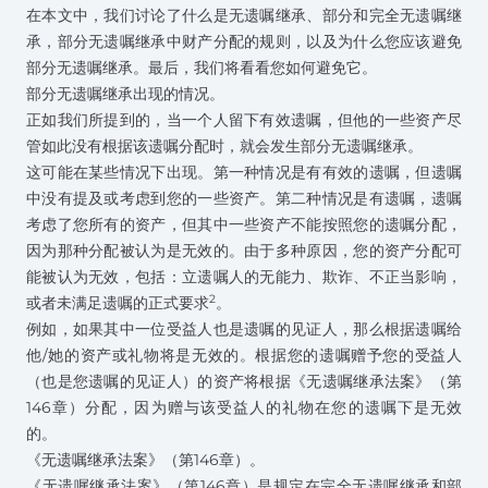
在本文中，我们讨论了什么是无遗嘱继承、部分和完全无遗嘱继
承，部分无遗嘱继承中财产分配的规则，以及为什么您应该避免
部分无遗嘱继承。最后，我们将看看您如何避免它。
部分无遗嘱继承出现的情况。
正如我们所提到的，当一个人留下有效遗嘱，但他的一些资产尽
管如此没有根据该遗嘱分配时，就会发生部分无遗嘱继承。
这可能在某些情况下出现。第一种情况是有有效的遗嘱，但遗嘱
中没有提及或考虑到您的一些资产。第二种情况是有遗嘱，遗嘱
考虑了您所有的资产，但其中一些资产不能按照您的遗嘱分配，
因为那种分配被认为是无效的。由于多种原因，您的资产分配可
能被认为无效，包括：立遗嘱人的无能力、欺诈、不正当影响，
2
或者未满足遗嘱的正式要求
。
例如，如果其中一位受益人也是遗嘱的见证人，那么根据遗嘱给
他/她的资产或礼物将是无效的。根据您的遗嘱赠予您的受益人
（也是您遗嘱的见证人）的资产将根据《无遗嘱继承法案》（第
146章）分配，因为赠与该受益人的礼物在您的遗嘱下是无效
的。
《无遗嘱继承法案》（第146章）。
《无遗嘱继承法案》（第146章）是规定在完全无遗嘱继承和部